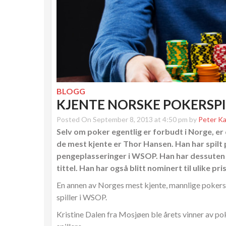
BLOGG
KJENTE NORSKE POKERSPI
Posted On September 8, 2013 at 4:50 pm by
Peter Ka
Selv om poker egentlig er forbudt i Norge, er
de mest kjente er Thor Hansen. Han har spilt po
pengeplasseringer i WSOP. Han har dessuten t
tittel. Han har også blitt nominert til ulike pris
En annen av Norges mest kjente, mannlige pokerspi
spiller i WSOP.
Kristine Dalen fra Mosjøen ble årets vinner av 