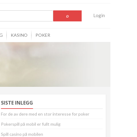
Login
G
KASINO
POKER
SISTE INLEGG
For de av dere med en stor interesse for poker
Pokerspill på mobil er fullt mulig
Spill casino på mobilen